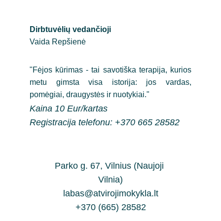
Dirbtuvėlių vedančioji
Vaida Repšienė
"Fėjos kūrimas - tai savotiška terapija, kurios
metu gimsta visa istorija: jos vardas,
pomėgiai, draugystės ir nuotykiai."
Kaina 10 Eur/kartas
Registracija telefonu: +370 665 28582
Parko g. 67, Vilnius (Naujoji 
Vilnia)
labas@atvirojimokykla.lt
+370 (665) 28582