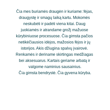
Čia mes buriamės draugėn ir kuriame: fėjas, 
draugystę ir smagų laiką kartu. Mokomės 
neskubėti ir padėti viena kitai. Daug 
juokiamės ir atrandame grožį mažuose 
kūrybiniuose procesuose. Čia gimsta pačios 
netikėčiausios idėjos, mažosios fėjos ir jų 
istorijos. Akis džiugina spalvų įvairovė. 
Renkamės ir deriname skirtingas medžiagas 
bei aksesuarus. Kartais geriame arbatą ir 
valgome naminius sausainius.
Čia gimsta bendrystė. Čia gyvena kūryba.