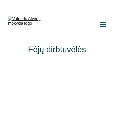
+370 (665) 28582
|
labas@atvirojimokykla.lt 
| 
Parko g. 67, Vilnius (Naujoji Vilnia) 
Fėjų dirbtuvėlės