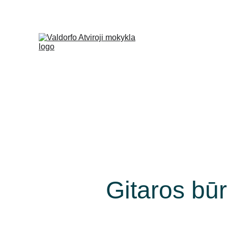
+370 (665) 28
Gitaros būr