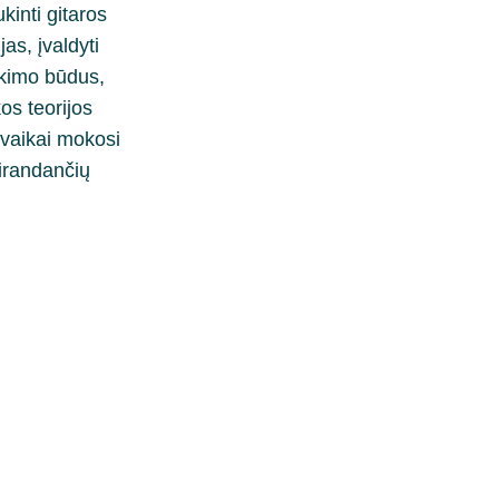
kinti gitaros 
as, įvaldyti 
kimo būdus, 
kos teorijos 
vaikai mokosi 
sirandančių 