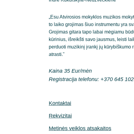
„Esu Atvirosios mokyklos muzikos mokyto
to laiko grojimas šiuo instrumentu yra s
Grojimas gitara tapo labai mėgiamu būdu
kūrinius, išreikšti savo jausmus, leisti 
perduoti muzikinį įrankį jų kūrybiškumo ra
atrasti."
Kaina 35 Eur/mėn
Registracija telefonu: +370 645 10
Kontaktai
Rekvizitai
Metinės veiklos atsakaitos