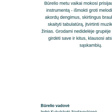
Būrelio metu vaikai mokosi prisijau
instrumentą - išmokti groti melodij
akordų dengimus, skirtingus brau
skaityti tabulatūrą, įtvirtinti muzi
žinias. Grodami nedidelėje grupėje 
girdėti save ir kitus, klausosi at
sąskambių.
Būrelio vadovė
Indrė Kukulskytė-Nedzveckienė