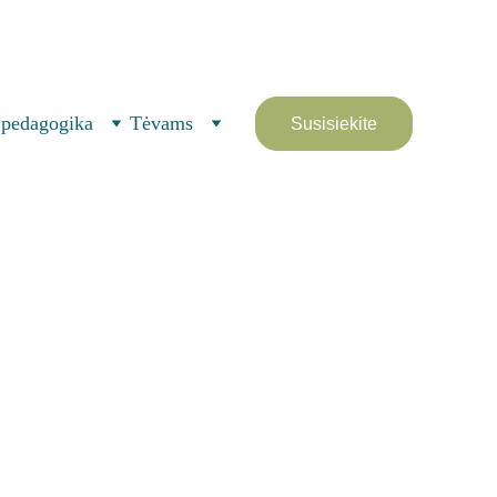
(Naujoji Vilnia) 
 pedagogika
Tėvams
Susisiekite