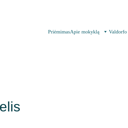
582
|
labas@atvirojimokykla.lt 
| 
  Parko g. 67, Vilnius 
Priėmimas
Apie mokyklą
Valdorfo
elis