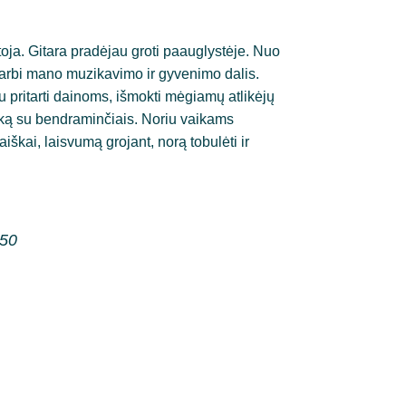
ja. Gitara pradėjau groti paauglystėje. Nuo 
varbi mano muzikavimo ir gyvenimo dalis. 
 pritarti dainoms, išmokti mėgiamų atlikėjų 
laiką su bendraminčiais. Noriu vaikams 
iškai, laisvumą grojant, norą tobulėti ir 
250