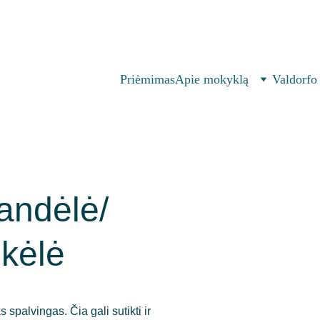
582
|
labas@atvirojimokykla.lt 
| 
  Parko g. 67, Vilnius 
Priėmimas
Apie mokyklą
Valdorfo
andėlė/
ekėlė
 spalvingas. Čia gali sutikti ir 