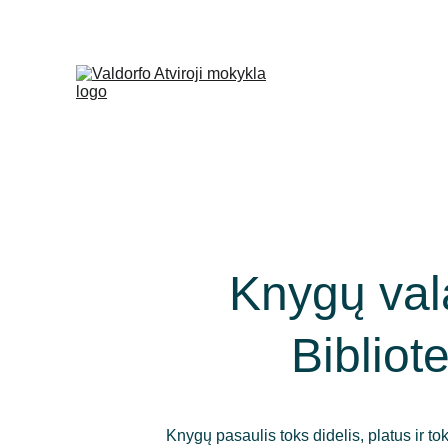
+370 (665) 28
Knygų val
Bibliot
Knygų pasaulis toks didelis, platus ir toks