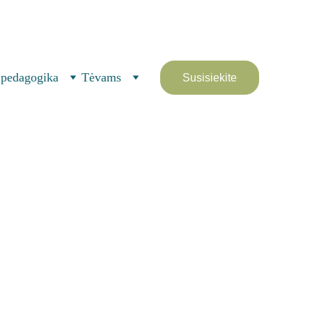
(Naujoji Vilnia) 
 pedagogika
Tėvams
Susisiekite