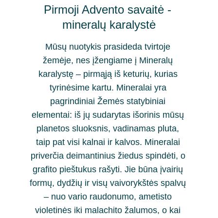
Pirmoji Advento savaitė - 
mineralų karalystė
Mūsų nuotykis prasideda tvirtoje 
žemėje, nes įžengiame į Mineralų 
karalystę – pirmąją iš keturių, kurias 
tyrinėsime kartu. Mineralai yra 
pagrindiniai Žemės statybiniai 
elementai: iš jų sudarytas išorinis mūsų 
planetos sluoksnis, vadinamas pluta, 
taip pat visi kalnai ir kalvos. Mineralai 
priverčia deimantinius žiedus spindėti, o 
grafito pieštukus rašyti. Jie būna įvairių 
formų, dydžių ir visų vaivorykštės spalvų 
– nuo vario raudonumo, ametisto 
violetinės iki malachito žalumos, o kai 