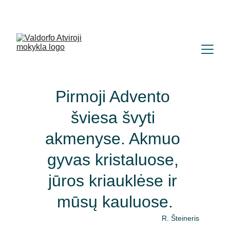
+370 (665) 28582
|
labas@atvirojimokykla.lt 
| 
Parko g. 67, Vilnius (Naujoji Vilnia) 
Pirmoji Advento 
šviesa švyti 
akmenyse. Akmuo 
gyvas kristaluose, 
jūros kriauklėse ir 
mūsų kauluose.
R. Šteineris