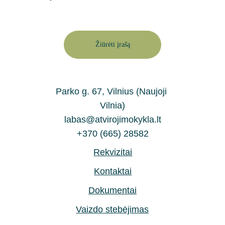
Žiūrėti įrašą
Parko g. 67, Vilnius (Naujoji 
Vilnia)
labas@atvirojimokykla.lt
+370 (665) 28582
Rekvizitai
Kontaktai
Dokumentai
Vaizdo stebėjimas