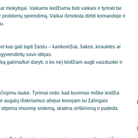
r mokytojai. Vaikams leidžiama būti vaikais ir tyrinėt be 
ir problemų sprendimą. Vaikai išmoksta dirbti komandoje ir 
u.
 kas gali tapti žaislu – kankorėžiai, šakos, kriauklės ar 
 įgyvendintų savo idėjas.
 galima/turi daryti, o ko ne) leidžiam augti vaizduotei ir 
ščiojimu lauke. Tyrimai rodo, kad buvimas miške leidžia 
ir augalų išskiriamus aliejus kovojam su žalingais 
stiprina imuninę sistemą, skatina virškinimą ir padeda 