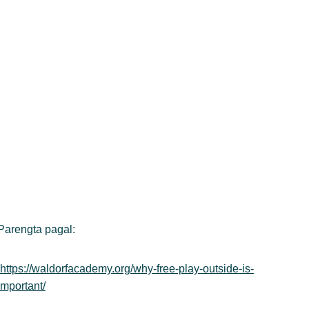
Parengta pagal:
https://waldorfacademy.org/why-free-play-outside-is-
important/