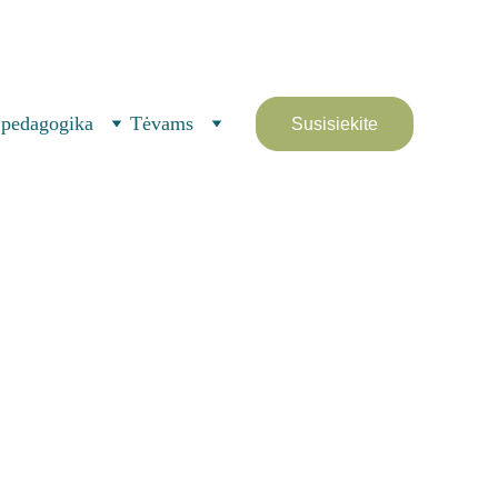
(Naujoji Vilnia) 
 pedagogika
Tėvams
Susisiekite