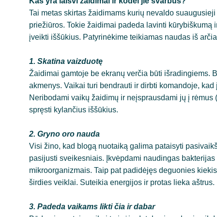
Kas yra laisvi žaidimai ir kodėl jie svarbūs?
Tai metas skirtas žaidimams kurių nevaldo suaugusieji a
priežiūros. Tokie žaidimai padeda lavinti kūrybiškumą 
įveikti iššūkius. Patyrinėkime teikiamas naudas iš arčia
1. Skatina vaizduotę
Žaidimai gamtoje be ekranų verčia būti išradingiems. Bet
akmenys. Vaikai turi bendrauti ir dirbti komandoje, kad
Neribodami vaikų žaidimų ir neįsprausdami jų į rėmus (ką
spręsti kylančius iššūkius.
2. Gryno oro nauda
Visi žino, kad blogą nuotaiką galima pataisyti pasivaik
pasijusti sveikesniais. Įkvėpdami naudingas bakterijas 
mikroorganizmais. Taip pat padidėjęs deguonies kiekis 
širdies veiklai. Suteikia energijos ir protas lieka aštrus.
3. Padeda vaikams likti čia ir dabar