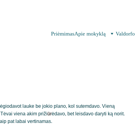
582
|
labas@atvirojimokykla.lt 
| 
  Parko g. 67, Vilnius 
Priėmimas
Apie mokyklą
Valdorfo
ėgiodavot lauke be jokio plano, kol sutemdavo. Vieną 
 Tėvai viena akim priži
ūr
ėdavo, bet leisdavo daryti ką norit. 
ip pat labai vertinamas. 