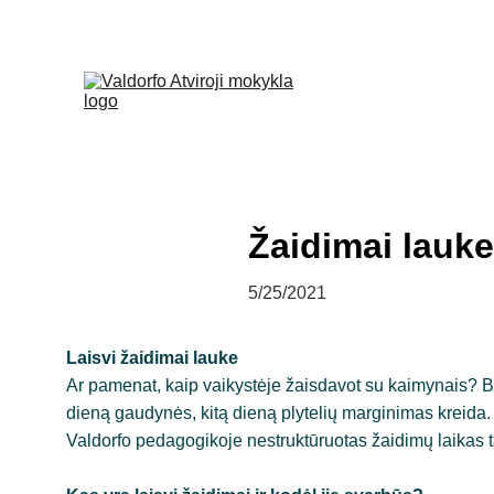
+370 (665) 28
Žaidimai lauke
5/25/2021
Laisvi žaidimai lauke
Ar pamenat, kaip vaikystėje žaisdavot su kaimynais? B
dieną gaudynės, kitą dieną plytelių marginimas kreida.
Valdorfo pedagogikoje nestruktūruotas žaidimų laikas ta